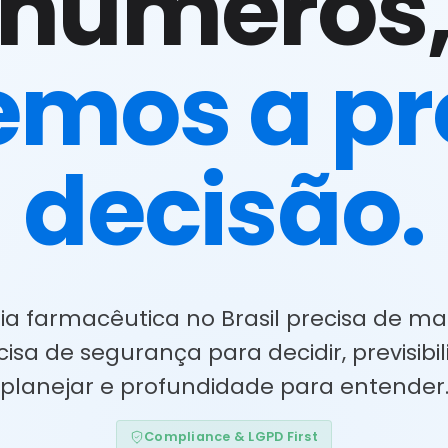
números
emos a p
decisão.
ria farmacêutica no Brasil precisa de ma
cisa de segurança para decidir, previsibi
planejar e profundidade para entender
Compliance & LGPD First