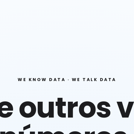
WE KNOW DATA · WE TALK DATA
e outros 