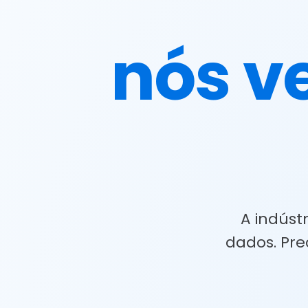
nós v
A indúst
dados. Pre